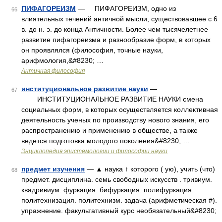
ПИФАГОРЕИЗМ
— ПИФАГОРЕИЗМ, одно из
66
влиятельных течений античной мысли, существовавшее с 6
в. до н. э. до конца Античности. Более чем тысячелетнее
развитие пифагореизма и разнообразие форм, в которых
он проявлялся (философия, точные науки,
арифмология,&#8230; …
Античная философия
институциональное развитие науки
—
67
ИНСТИТУЦИОНАЛЬНОЕ РАЗВИТИЕ НАУКИ смена
социальных форм, в которых осуществляется коллективная
деятельность ученых по производству нового знания, его
распространению и применению в обществе, а также
ведется подготовка молодого поколения&#8230; …
Энциклопедия эпистемологии и философии науки
предмет изучения
— ▲ наука ↑ которого ( ую), учить (что)
68
предмет. дисциплина. семь свободных искусств . тривиум.
квадривиум. фуркация. бифуркация. полифуркация.
политехнизация. политехнизм. задача (арифметическая #).
упражнение. факультативный курс необязательный&#8230;
…