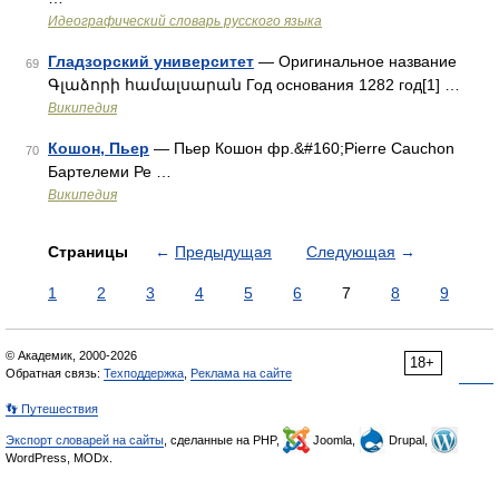
Идеографический словарь русского языка
Гладзорский университет
— Оригинальное название
69
Գլաձորի համալսարան Год основания 1282 год[1] …
Википедия
Кошон, Пьер
— Пьер Кошон фр.&#160;Pierre Cauchon
70
Бартелеми Ре …
Википедия
Страницы
←
Предыдущая
Следующая
→
1
2
3
4
5
6
7
8
9
© Академик, 2000-2026
18+
Обратная связь:
Техподдержка
,
Реклама на сайте
👣 Путешествия
Экспорт словарей на сайты
, сделанные на PHP,
Joomla,
Drupal,
WordPress, MODx.