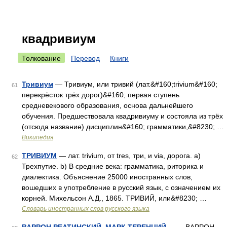
квадривиум
Толкование
Перевод
Книги
Тривиум
— Тривиум, или тривий (лат.&#160;trivium&#160;
61
перекрёсток трёх дорог)&#160; первая ступень
средневекового образования, основа дальнейшего
обучения. Предшествовала квадривиуму и состояла из трёх
(отсюда название) дисциплин&#160; грамматики,&#8230; …
Википедия
ТРИВИУМ
— лат. trivium, от tres, три, и via, дорога. а)
62
Трехпутие. b) В средние века: грамматика, риторика и
диалектика. Объяснение 25000 иностранных слов,
вошедших в употребление в русский язык, с означением их
корней. Михельсон А.Д., 1865. ТРИВИЙ, или&#8230; …
Словарь иностранных слов русского языка