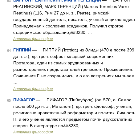
ВАРРОН РЕАТИНСКИЙ, МАРК ТЕРЕНЦИЙ
— ВАРРОН
63
РЕАТИНСКИЙ, МАРК ТЕРЕНЦИЙ (Marcus Terentius Varro
Reatinus) (116, Рим 27 до н. э., Реате), римский
государственный деятель, писатель, ученый энциклопедист.
Принадлежал к сословию всадников. Получил строгое
староримское образование,&#8230; …
Античная философия
ГИППИЙ
— ГИППИЙ (Ἱππίας) из Элиды (470 е после 399
64
до н. э.), др. греч. софист, младший современник
Протагора, один из самых эрудированных и
разносторонних представителей греческого Просвещения.
Сочинения Г. не сохранились, и о его воззрениях мы знаем
…
Античная философия
ПИФАГОР
— ПИФАГОР (Πυθαγόρας) (ок. 570, о. Самос
65
после 500 до н. э., Метапонт), др. греч. философ, ученый,
религиозно нравственный реформатор и политик. Личность
П. и его учение являются предметом почти двухсотлетних
споров. В литературе по&#8230; …
Античная философия